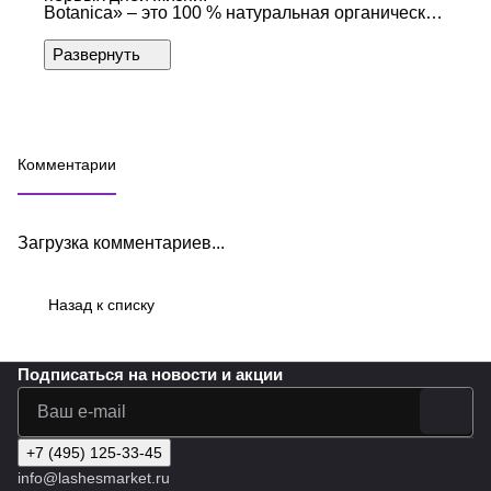
Botanica» – это 100 % натуральная органическая
косметика, нацеленная на гармонию с Природой,
заботу о красоте и здоровье всех членов семьи,
в том числе будущих и кормящих мам, детей с
первых дней жизни.
Комментарии
Загрузка комментариев...
Назад к списку
Подписаться
на новости и акции
+7 (495) 125-33-45
info@lashesmarket.ru