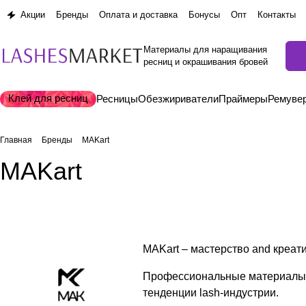
Акции
Бренды
Оплата и доставка
Бонусы
Опт
Контакты
Материалы для наращивания
ресниц и окрашивания бровей
Клей для ресниц
Ресницы
Обезжириватели
Праймеры
Ремуве
Главная
Бренды
MAKart
MAKart
MAKart – мастерство and креати
Профессиональные материалы д
тенденции lash-индустрии.