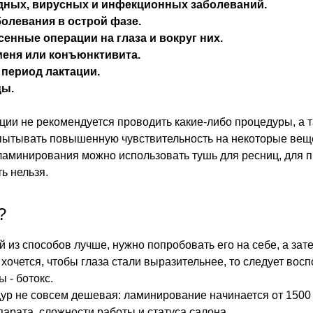
удных, вирусных и инфекционных заболеваний.
болевания в острой фазе.
сенные операции на глаза и вокруг них.
меня или конъюнктивита.
 период лактации.
цы.
ции не рекомендуется проводить какие-либо процедуры, а т
пытывать повышенную чувствительность на некоторые вещ
аминирования можно использовать тушь для ресниц, для 
ть нельзя.
?
й из способов лучше, нужно попробовать его на себе, а за
и хочется, чтобы глаза стали выразительнее, то следует в
 - ботокс.
р не совсем дешевая: ламинирование начинается от 1500 ру
арата, сложности работы и статуса салона.