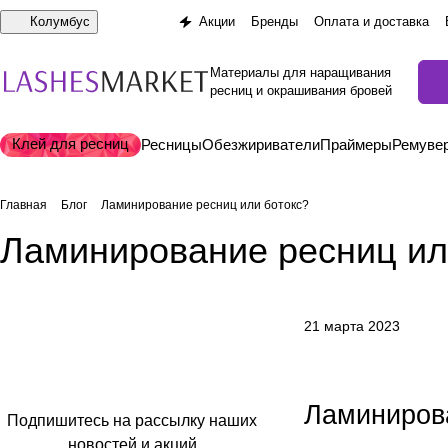
Колумбус
Акции
Бренды
Оплата и доставка
Материалы для наращивания
ресниц и окрашивания бровей
Клей для ресниц
Ресницы
Обезжириватели
Праймеры
Ремуве
Главная
Блог
Ламинирование ресниц или ботокс?
Ламинирование ресниц ил
21 марта 2023
Ламинирова
Подпишитесь на рассылку наших
новостей и акций