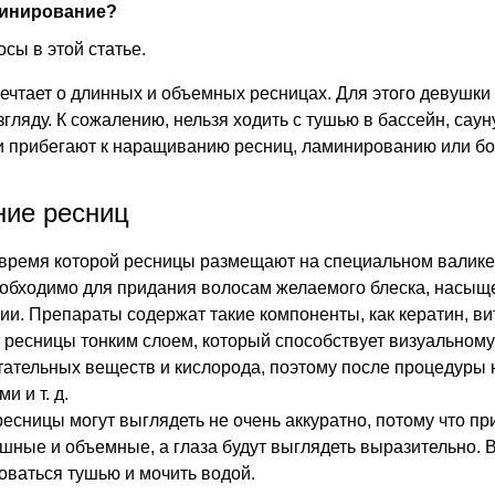
минирование?
сы в этой статье.
чтает о длинных и объемных ресницах. Для этого девушки
гляду. К сожалению, нельзя ходить с тушью в бассейн, саун
и прибегают к наращиванию ресниц, ламинированию или бот
ие ресниц
 время которой ресницы размещают на специальном валик
бходимо для придания волосам желаемого блеска, насыще
и. Препараты содержат такие компоненты, как кератин, вит
 ресницы тонким слоем, который способствует визуальному 
ательных веществ и кислорода, поэтому после процедуры
и и т. д.
сницы могут выглядеть не очень аккуратно, потому что при
ышные и объемные, а глаза будут выглядеть выразительно. 
зоваться тушью и мочить водой.