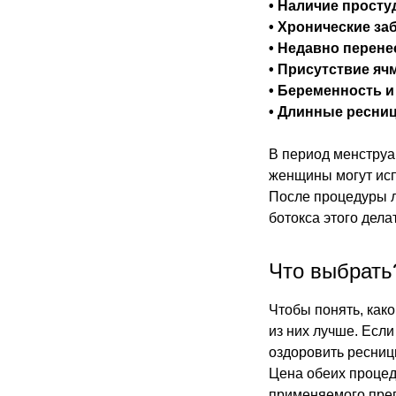
• Наличие прост
• Хронические за
• Недавно перене
• Присутствие яч
• Беременность и
• Длинные ресни
В период менструа
женщины могут ис
После процедуры л
ботокса этого дела
Что выбрать
Чтобы понять, како
из них лучше. Есл
оздоровить ресницы
Цена обеих процеду
применяемого преп