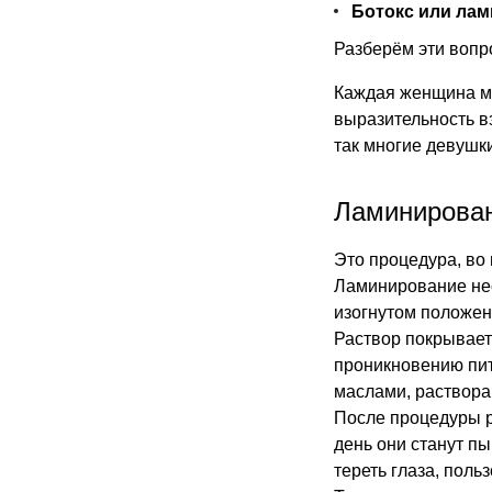
Ботокс или ла
Разберём эти вопро
Каждая женщина ме
выразительность вз
так многие девушк
Ламинирован
Это процедура, во
Ламинирование нео
изогнутом положени
Раствор покрывает
проникновению пит
маслами, растворам
После процедуры ре
день они станут п
тереть глаза, поль