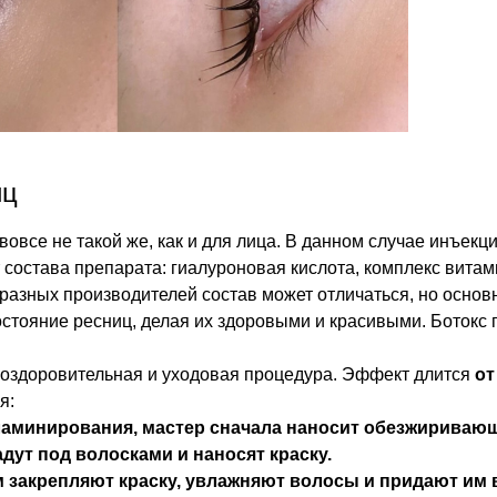
иц
 вовсе не такой же, как и для лица. В данном случае инъе
т состава препарата: гиалуроновая кислота, комплекс вита
У разных производителей состав может отличаться, но осно
остояние ресниц, делая их здоровыми и красивыми. Ботокс 
 оздоровительная и уходовая процедура. Эффект длится
от
я:
е ламинирования, мастер сначала наносит обезжиривающ
адут под волосками и наносят краску.
м закрепляют краску, увлажняют волосы и придают им