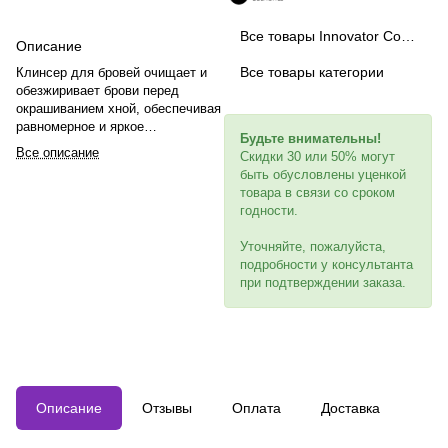
Все товары Innovator Cosmetics
Описание
Все товары категории
Клинсер для бровей очищает и
обезжиривает брови перед
окрашиванием хной, обеспечивая
равномерное и яркое
Будьте внимательны!
окрашивание. Наносится перед
Все описание
Скидки 30 или 50% могут
процедурой, не смывается,
быть обусловлены уценкой
оказывает дезинфицирующее
товара в связи со сроком
действие.
годности.
Уточняйте, пожалуйста,
подробности у консультанта
при подтверждении заказа.
Описание
Отзывы
Оплата
Доставка