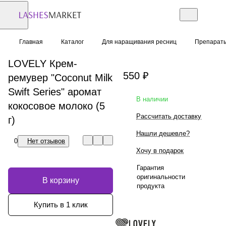
Главная
Каталог
Для наращивания ресниц
Препарат
LOVELY Крем-
550 ₽
ремувер "Coconut Milk
Swift Series" аромат
В наличии
кокосовое молоко (5
Рассчитать доставку
г)
Нашли дешевле?
0
Нет отзывов
Хочу в подарок
Гарантия
оригинальности
В корзину
продукта
Купить в 1 клик