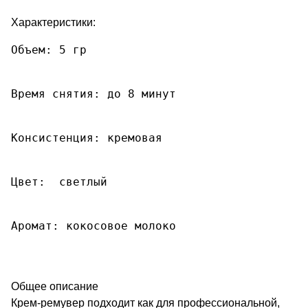
Формула крем-ремувера,
разработанная химиками бренда
Характеристики:
Lovely, снижает дискомофорт при
процедуре снятия ресниц и не
вызывает раздражения.
Аромат: кокосовое молоко 

Общее описание
Крем-ремувер подходит как для профессиональной,