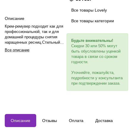
Все товары Lovely
Описание
Все товары категории
Крем-ремувер подходит как для
профессиональной, так и для
домашней процедуры снятия
Будьте внимательны!
наращенных ресниц.Стильный
Скидки 30 или 50% могут
дизайн добавляет комфорта и
Все описание
быть обусловлены уценкой
эстетики. Упаковка крем-
товара в связи со сроком
ремувера напоминает дорогой
годности.
крем, как у мамы в косметичке.
Уточняйте, пожалуйста,
Мы сделали ремувер нежнее по
подробности у консультанта
текстуре, но при этом
при подтверждении заказа.
устойчивее: ремувер не затекает
в глаза и не тает в процессе
снятия ресниц. Такая текстура
позволяет мастеру работать
точечно и аккуратно, без риска и
раздражения. Ремувер легко
вычищается, не оставляя белого
Описание
Отзывы
Оплата
Доставка
налета и комочков.