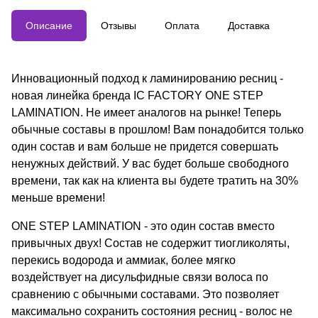
веществ и мягко воздействует на
ресницы, сохраняя их состояние
Описание
Отзывы
Оплата
Доставка
и увеличивая стойкость
эффекта. Новая формула с
цистеамином обеспечивает
контролируемое воздействие, а
Инновационный подход к ламинированию ресниц -
изгиб формируется
новая линейка бренда IC FACTORY ONE STEP
одновременно с окрашиванием.
ONE STEP VOLUME FILLER
LAMINATION. Не имеет аналогов на рынке! Теперь
используется на финальном
обычные составы в прошлом! Вам понадобится только
этапе для ухода, восстановления
один состав и вам больше не придется совершать
и защиты ресниц, увеличивая
объем и придавая блеск. Состав
ненужных действий. У вас будет больше свободного
содержит уходовые компоненты,
времени, так как на клиента вы будете тратить на 30%
такие как Biotinoyl Tripeptide-1,
меньше времени!
Hydrolyzed Keratin, Hydrolyzed
Silk, Arginine, Glycine и Allantoin.
Срок хранения после вскрытия –
ONE STEP LAMINATION - это один состав вместо
12 месяцев, расход – 30
привычных двух! Состав не содержит тиогликоляты,
процедур. В комплекте состав и
перекись водорода и аммиак, более мягко
инструкция. Требует
профессионального применения
воздействует на дисульфидные связи волоса по
и теста на чувствительность.
сравнению с обычными составами. Это позволяет
максимально сохранить состояния ресниц - волос не