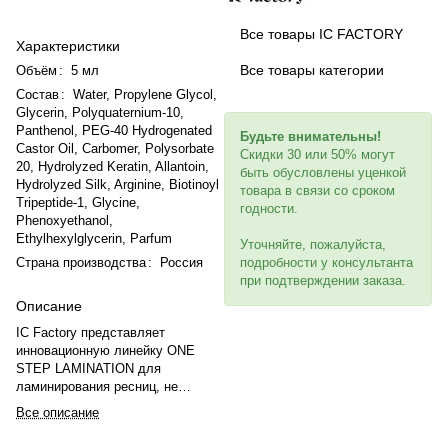
Все товары IC FACTORY
Характеристики
Все товары категории
Объём
:
5 мл
Состав
:
Water, Propylene Glycol,
Glycerin, Polyquaternium-10,
Panthenol, PEG-40 Hydrogenated
Будьте внимательны!
Castor Oil, Carbomer, Polysorbate
Скидки 30 или 50% могут
20, Hydrolyzed Keratin, Allantoin,
быть обусловлены уценкой
Hydrolyzed Silk, Arginine, Biotinoyl
товара в связи со сроком
Tripeptide-1, Glycine,
годности.
Phenoxyethanol,
Ethylhexylglycerin, Parfum
Уточняйте, пожалуйста,
Страна производства
:
Россия
подробности у консультанта
при подтверждении заказа.
Описание
IC Factory представляет
инновационную линейку ONE
STEP LAMINATION для
ламинирования ресниц, не
имеющую аналогов. Она
Все описание
включает один состав вместо
двух, не содержит вредных