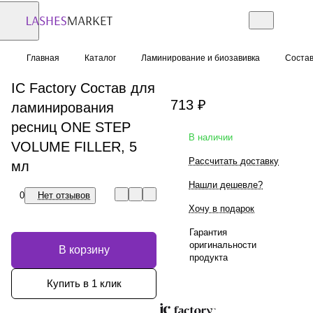
Главная
Каталог
Ламинирование и биозавивка
Соста
IC Factory Состав для
713 ₽
ламинирования
ресниц ONE STEP
В наличии
VOLUME FILLER, 5
Рассчитать доставку
мл
Нашли дешевле?
0
Нет отзывов
Хочу в подарок
Гарантия
оригинальности
В корзину
продукта
Купить в 1 клик