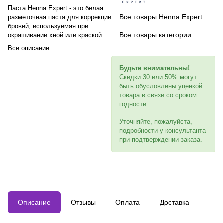
Паста Henna Expert - это белая
Все товары Henna Expert
разметочная паста для коррекции
бровей, используемая при
Все товары категории
окрашивании хной или краской.
Она имеет плотную
Все описание
консистенцию, эластична, не
сушит и не раздражает кожу.
Будьте внимательны!
Изготовлена на основе пчелиного
Скидки 30 или 50% могут
воска и ланолина, подходит для
быть обусловлены уценкой
профессионального и домашнего
товара в связи со сроком
использования. Позволяет
годности.
контролировать границы
моделируемой формы бровей.
Уточняйте, пожалуйста,
Объем 25 г.
подробности у консультанта
при подтверждении заказа.
Описание
Отзывы
Оплата
Доставка