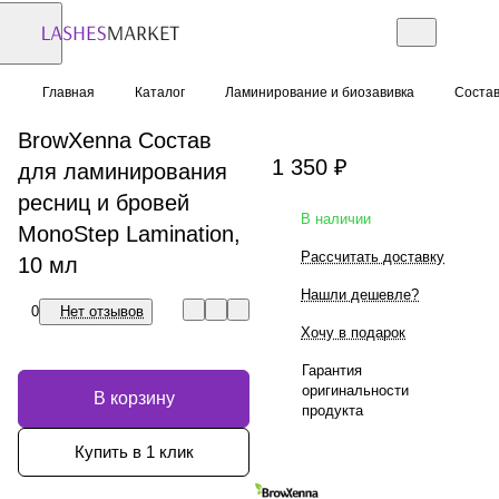
Главная
Каталог
Ламинирование и биозавивка
Соста
BrowXenna Состав
1 350 ₽
для ламинирования
ресниц и бровей
В наличии
MonoStep Lamination,
Рассчитать доставку
10 мл
Нашли дешевле?
0
Нет отзывов
Хочу в подарок
Гарантия
оригинальности
В корзину
продукта
Купить в 1 клик