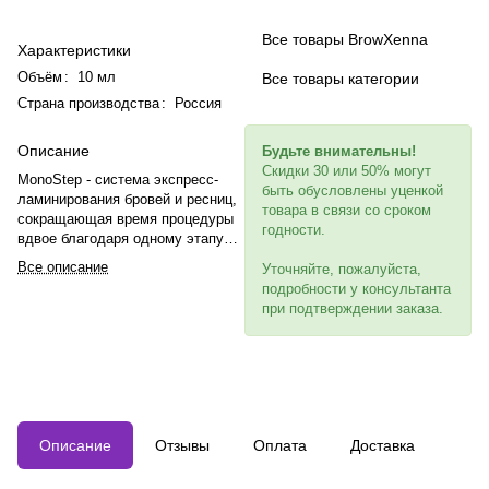
Все товары BrowXenna
Характеристики
Объём
:
10 мл
Все товары категории
Страна производства
:
Россия
Описание
Будьте внимательны!
Скидки 30 или 50% могут
MonoStep - система экспресс-
быть обусловлены уценкой
ламинирования бровей и ресниц,
товара в связи со сроком
сокращающая время процедуры
годности.
вдвое благодаря одному этапу
вместо трех. Универсальный
Все описание
Уточняйте, пожалуйста,
продукт подходит для бровей и
подробности у консультанта
ресниц, обеспечивает укладку и
при подтверждении заказа.
завиток до 6 недель. Формула с
цистеином, маслами макадамии и
арганы, протеинами пшеницы и
шелка, аллантоином,
гидролизованным кератином,
экстрактом алоэ вера,
гиалуронатом натрия и
Описание
Отзывы
Оплата
Доставка
пантенолом восстанавливает,
увлажняет и защищает структуру